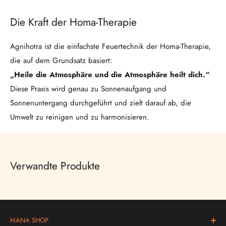
Die Kraft der Homa-Therapie
Agnihotra ist die einfachste Feuertechnik der Homa-Therapie,
die auf dem Grundsatz basiert:
„Heile die Atmosphäre und die Atmosphäre heilt dich.“
Diese Praxis wird genau zu Sonnenaufgang und
Sonnenuntergang durchgeführt und zielt darauf ab, die
Umwelt zu reinigen und zu harmonisieren.
GEOMETRISCHE FORM UND MATERIAL
Für die Durchführung von Agnihotra benötigst du eine
Verwandte Produkte
spezielle Kupferpyramide mit zwei Abstufungen. Die Form der
Schale beinhaltet die geometrischen Grundformen im
Gleichgewicht:
MANA SHOP
Kreis, Dreieck und Quadrat
sind jeweils viermal