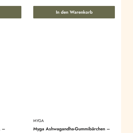
In den Warenkorb
MYGA
L –
Myga Ashwagandha-Gummibärchen –