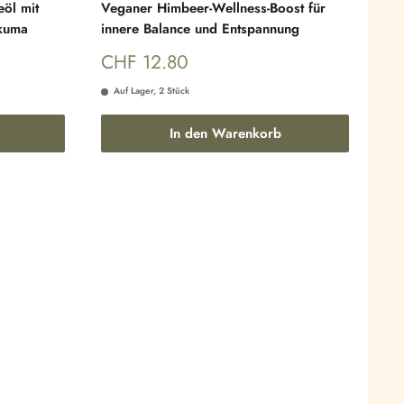
eöl mit
Veganer Himbeer-Wellness-Boost für
kuma
innere Balance und Entspannung
Sonderpreis
CHF 12.80
Auf Lager, 2 Stück
In den Warenkorb