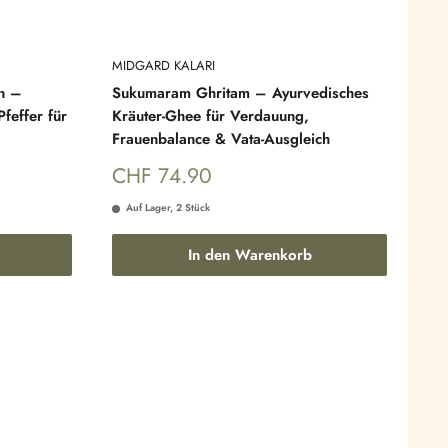
MIDGARD KALARI
n –
Sukumaram Ghritam – Ayurvedisches
feffer für
Kräuter-Ghee für Verdauung,
Frauenbalance & Vata-Ausgleich
Sonderpreis
CHF 74.90
Auf Lager, 2 Stück
In den Warenkorb