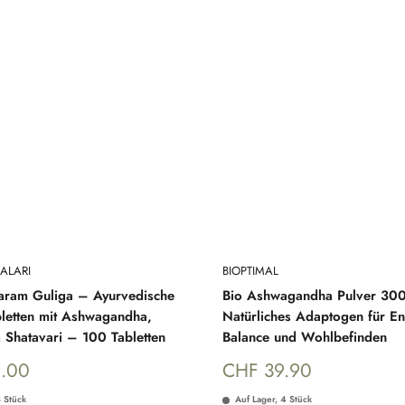
ALARI
BIOPTIMAL
aram Guliga – Ayurvedische
Bio Ashwagandha Pulver 30
bletten mit Ashwagandha,
Natürliches Adaptogen für En
& Shatavari – 100 Tabletten
Balance und Wohlbefinden
reis
Sonderpreis
.00
CHF 39.90
8 Stück
Auf Lager, 4 Stück