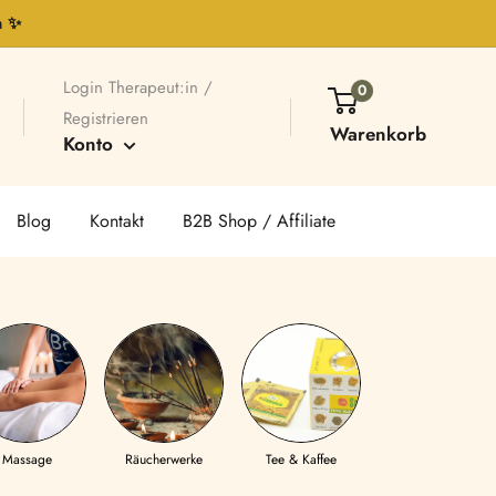
n ✨
Login Therapeut:in /
0
Registrieren
Warenkorb
Konto
Blog
Kontakt
B2B Shop / Affiliate
Massage
Räucherwerke
Tee & Kaffee