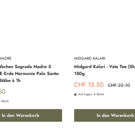
MADRE
MIDGARD KALARI
täbchen Sagrada Madre 5
Midgard Kalari - Vata Tee (S
 Erde Harmonie Palo Santo-
150g
Stäbe à 1h
Sonderpreis
CHF 15.50
Normalpreis
CHF 22.10
reis
50
Auf Lager, 4 Stück
6 Stück
In den Warenkorb
In den Warenkorb