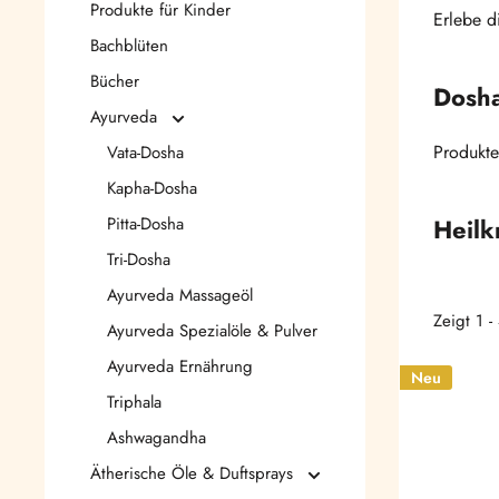
Produkte für Kinder
Erlebe d
Bachblüten
Bücher
Dosha
Ayurveda
Produkte
Vata-Dosha
Kapha-Dosha
Pitta-Dosha
Heilk
Tri-Dosha
Tulsi
,
I
Ayurveda Massageöl
Zeigt 1 
Ayurveda Spezialöle & Pulver
Kurzb
Ayurveda Ernährung
Neu
Triphala
Ashwagandha
Ätherische Öle & Duftsprays