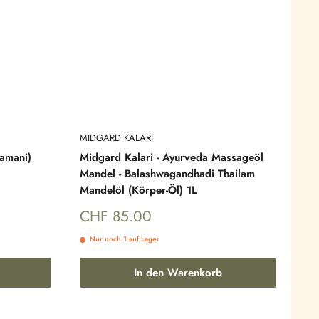
MIDGARD KALARI
hamani)
Midgard Kalari - Ayurveda Massageöl
Mandel - Balashwagandhadi Thailam
Mandelöl (Körper-Öl) 1L
Sonderpreis
CHF 85.00
Nur noch 1 auf Lager
In den Warenkorb