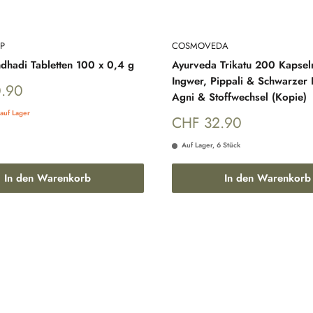
P
COSMOVEDA
hadi Tabletten 100 x 0,4 g
Ayurveda Trikatu 200 Kapsel
Ingwer, Pippali & Schwarzer P
reis
.90
Agni & Stoffwechsel (Kopie)
auf Lager
Sonderpreis
CHF 32.90
Auf Lager, 6 Stück
In den Warenkorb
In den Warenkorb