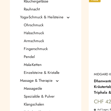
Räuchergefässe
Rauhnacht
Yoga-Schmuck & Heilsteine
Ohrschmuck
Halsschmuck
Armschmuck
Fingerschmuck
Pendel
Mala-Ketten
Einzelsteine & Kristalle
MIDGARD K
Massage & Therapie
Dhanwant
Kräuterta
Massageöle
Triphala 
Spezialöle & Pulver
Sonderp
CHF 42
Klangschalen
Auf Lager, 