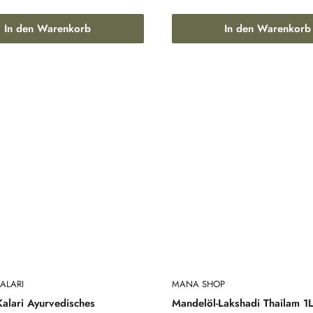
In den Warenkorb
In den Warenkorb
ALARI
MANA SHOP
alari Ayurvedisches
Mandelöl-Lakshadi Thailam 1