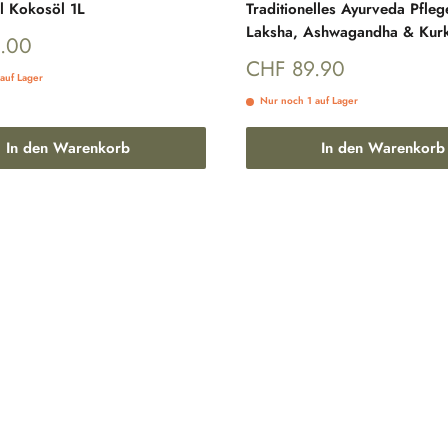
l Kokosöl 1L
Traditionelles Ayurveda Pfleg
Laksha, Ashwagandha & Kur
reis
.00
Sonderpreis
CHF 89.90
auf Lager
Nur noch 1 auf Lager
In den Warenkorb
In den Warenkorb