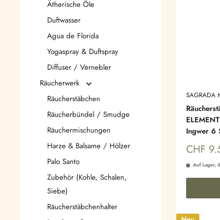
Ätherische Öle
Duftwasser
Agua de Florida
Yogaspray & Duftspray
Diffuser / Vernebler
Räucherwerk
SAGRADA 
Räucherstäbchen
Räuchers
Räucherbündel / Smudge
ELEMENTE
Räuchermischungen
Ingwer 6 
Harze & Balsame / Hölzer
Sonderp
CHF 9.
Palo Santo
Auf Lager, 
Zubehör (Kohle, Schalen,
Siebe)
Räucherstäbchenhalter
Neu