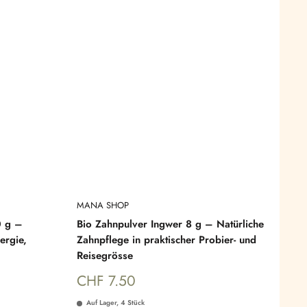
Γ
MANA SHOP
0 g –
Bio Zahnpulver Ingwer 8 g – Natürliche
ergie,
Zahnpflege in praktischer Probier- und
Reisegrösse
Sonderpreis
CHF 7.50
Auf Lager, 4 Stück