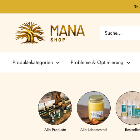
Direkt
✨ 
zum
Inhalt
Mana
Shop
Produktekategorien
Probleme & Optimierung
Alle Produkte
Alle Lebensmittel
Bestseller