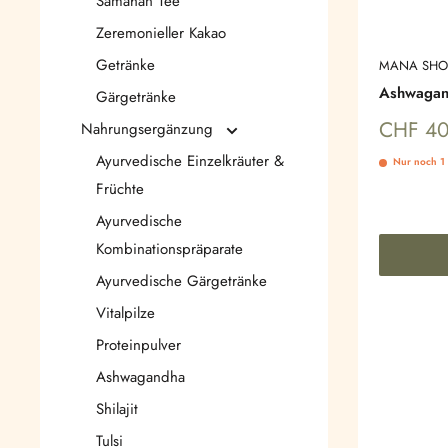
Samahan Tee
Zeremonieller Kakao
Getränke
MANA SHO
Ashwagand
Gärgetränke
Sonderp
CHF 40
Nahrungsergänzung
Ayurvedische Einzelkräuter &
Nur noch 1 
Früchte
Ayurvedische
Kombinationspräparate
Ayurvedische Gärgetränke
Vitalpilze
Proteinpulver
Ashwagandha
Shilajit
Tulsi