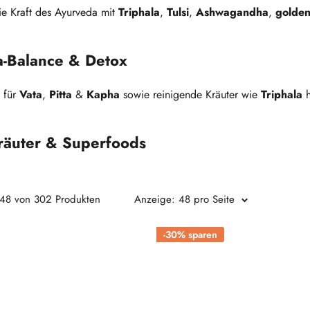
ie Kraft des Ayurveda mit
Triphala
,
Tulsi
,
Ashwagandha
,
golden
-Balance & Detox
 für
Vata
,
Pitta
&
Kapha
sowie reinigende Kräuter wie
Triphala
h
räuter & Superfoods
ngwer
und
Triphala Ghee
fördern die Verdauung und das Wohlbe
- 48 von 302 Produkten
Anzeige: 48 pro Seite
eschreibung (150 Zeichen):
-30% sparen