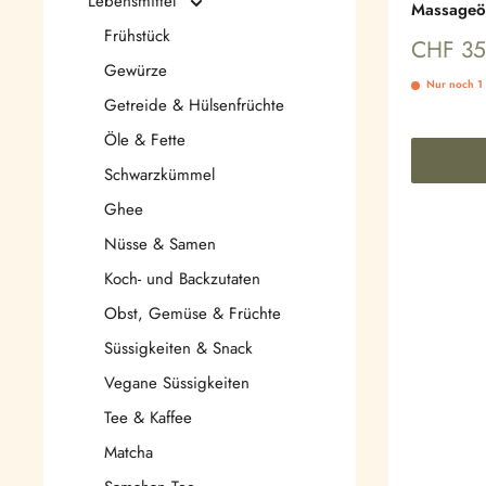
Lebensmittel
Massageö
Frühstück
Sonderp
CHF 35
Gewürze
Nur noch 1 
Getreide & Hülsenfrüchte
Öle & Fette
Schwarzkümmel
Ghee
Nüsse & Samen
Koch- und Backzutaten
Obst, Gemüse & Früchte
Süssigkeiten & Snack
Vegane Süssigkeiten
Tee & Kaffee
Matcha